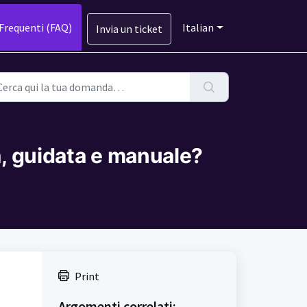
requenti (FAQ)
Italian
Invia un ticket
a, guidata e manuale?
Print
Argomenti correlati: