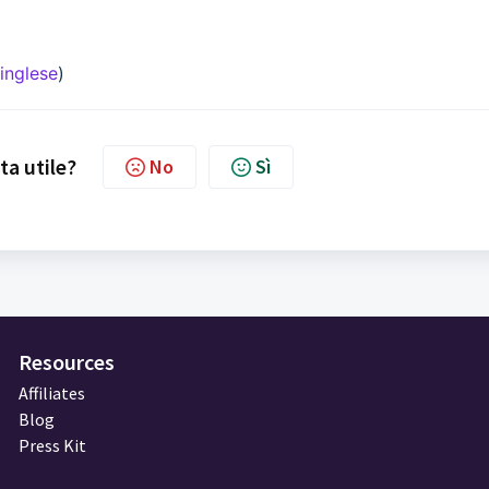
 inglese
)
ta utile?
No
Sì
Resources
Affiliates
Blog
Press Kit