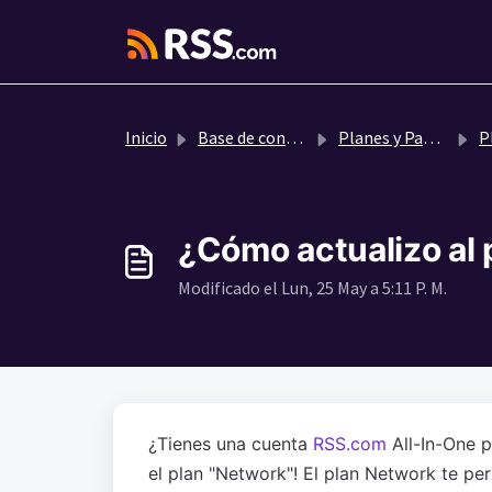
Saltar al contenido principal
Inicio
Base de conocimientos
Planes y Pagos
P
¿Cómo actualizo al 
Modificado el Lun, 25 May a 5:11 P. M.
¿Tienes una cuenta
RSS.com
All-In-One p
el plan "Network"! El plan Network te pe