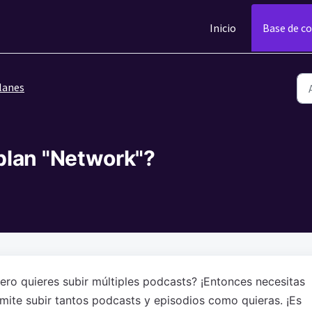
Inicio
Base de c
lanes
plan "Network"?
ero quieres subir múltiples podcasts? ¡Entonces necesitas
rmite subir tantos podcasts y episodios como quieras. ¡Es